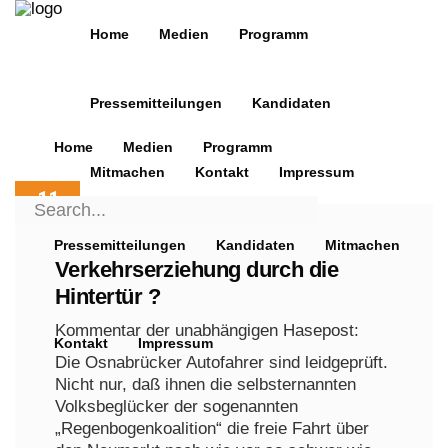
Home
Medien
Programm
Pressemitteilungen
Kandidaten
Home
Medien
Programm
Mitmachen
Kontakt
Impressum
11
Search
JUNI
for:
2016
Pressemitteilungen
Kandidaten
Mitmachen
Verkehrserziehung durch die
Hintertür ?
Kommentar der unabhängigen Hasepost:
Kontakt
Impressum
Die Osnabrücker Autofahrer sind leidgeprüft.
Nicht nur, daß ihnen die selbsternannten
Volksbeglücker der sogenannten
„Regenbogenkoalition“ die freie Fahrt über