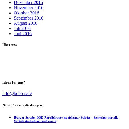
Dezember 2016
November 2016
Oktober 2016
September 2016
August 2016
Juli 2016
Juni 2016
Über uns
Unser Ziel als Wählervereinigung:
Unabhängig von Partei-Interessen das Maximum in der Stadtpolitik
für die Bürgerinnen und Bürger zu erreichen.
Ideen für uns?
info@bob-os.de
Neue Pressemitteilungen
Iburger Straße: BOB-Parallelroute ist richtiger Schritt – Sicherheit für alle
Verkehrsteilnehmer verbessern