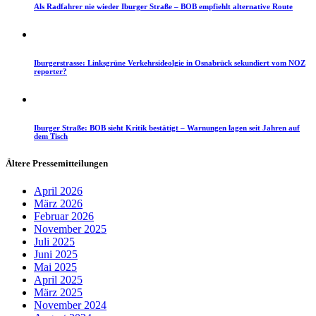
Als Radfahrer nie wieder Iburger Straße – BOB empfiehlt alternative Route
Iburgerstrasse: Linksgrüne Verkehrsideolgie in Osnabrück sekundiert vom NOZ
reporter?
Iburger Straße: BOB sieht Kritik bestätigt – Warnungen lagen seit Jahren auf
dem Tisch
Ältere Pressemitteilungen
April 2026
März 2026
Februar 2026
November 2025
Juli 2025
Juni 2025
Mai 2025
April 2025
März 2025
November 2024