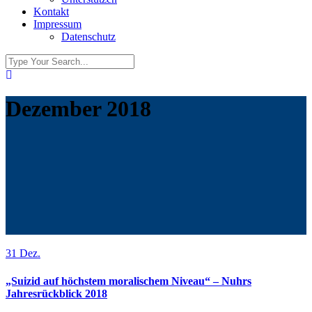
Kontakt
Impressum
Datenschutz
Dezember 2018
31
Dez.
„Suizid auf höchstem moralischem Niveau“ – Nuhrs
Jahresrückblick 2018