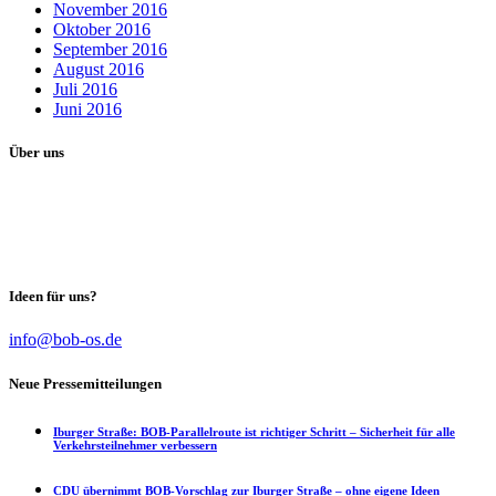
November 2016
Oktober 2016
September 2016
August 2016
Juli 2016
Juni 2016
Über uns
Unser Ziel als Wählervereinigung:
Unabhängig von Partei-Interessen das Maximum in der Stadtpolitik
für die Bürgerinnen und Bürger zu erreichen.
Ideen für uns?
info@bob-os.de
Neue Pressemitteilungen
Iburger Straße: BOB-Parallelroute ist richtiger Schritt – Sicherheit für alle
Verkehrsteilnehmer verbessern
CDU übernimmt BOB-Vorschlag zur Iburger Straße – ohne eigene Ideen