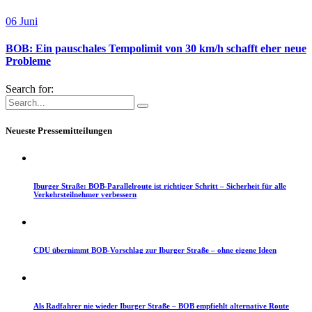
06
Juni
BOB: Ein pauschales Tempolimit von 30 km/h schafft eher neue
Probleme
Search for:
Neueste Pressemitteilungen
Iburger Straße: BOB-Parallelroute ist richtiger Schritt – Sicherheit für alle
Verkehrsteilnehmer verbessern
CDU übernimmt BOB-Vorschlag zur Iburger Straße – ohne eigene Ideen
Als Radfahrer nie wieder Iburger Straße – BOB empfiehlt alternative Route