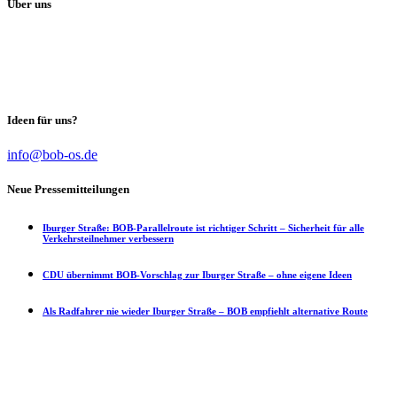
Über uns
Unser Ziel als Wählervereinigung:
Unabhängig von Partei-Interessen das Maximum in der Stadtpolitik
für die Bürgerinnen und Bürger zu erreichen.
Ideen für uns?
info@bob-os.de
Neue Pressemitteilungen
Iburger Straße: BOB-Parallelroute ist richtiger Schritt – Sicherheit für alle
Verkehrsteilnehmer verbessern
CDU übernimmt BOB-Vorschlag zur Iburger Straße – ohne eigene Ideen
Als Radfahrer nie wieder Iburger Straße – BOB empfiehlt alternative Route