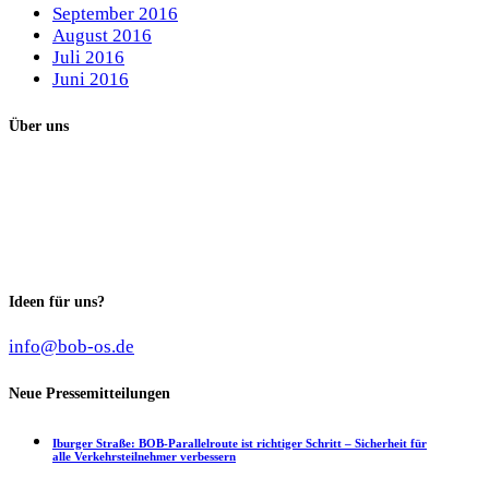
September 2016
August 2016
Juli 2016
Juni 2016
Über uns
Unser Ziel als Wählervereinigung:
Unabhängig von Partei-Interessen das Maximum in der
Stadtpolitik für die Bürgerinnen und Bürger zu
erreichen.
Ideen für uns?
info@bob-os.de
Neue Pressemitteilungen
Iburger Straße: BOB-Parallelroute ist richtiger Schritt – Sicherheit für
alle Verkehrsteilnehmer verbessern