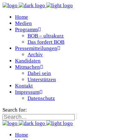
Home
Medien
Programm
BOB – ultrakurz
Das fordert BOB
Pressemitteilungen
Archiv
Kandidaten
Mitmachen
Dabei sein
Unterstützen
Kontakt
Impressum
Datenschutz
Search for:
Home