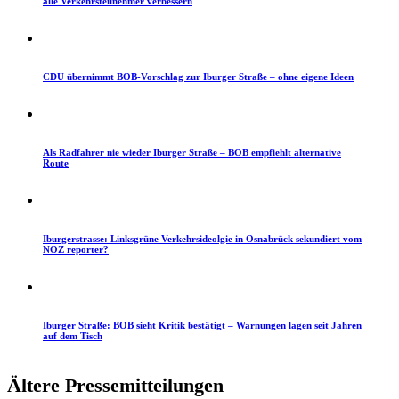
alle Verkehrsteilnehmer verbessern
CDU übernimmt BOB-Vorschlag zur Iburger Straße – ohne eigene Ideen
Als Radfahrer nie wieder Iburger Straße – BOB empfiehlt alternative
Route
Iburgerstrasse: Linksgrüne Verkehrsideolgie in Osnabrück sekundiert vom
NOZ reporter?
Iburger Straße: BOB sieht Kritik bestätigt – Warnungen lagen seit Jahren
auf dem Tisch
Ältere Pressemitteilungen