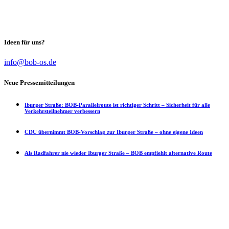
Unabhängig von Partei-Interessen das Maximum in der Stadtpolitik
für die Bürgerinnen und Bürger zu erreichen.
Ideen für uns?
info@bob-os.de
Neue Pressemitteilungen
Iburger Straße: BOB-Parallelroute ist richtiger Schritt – Sicherheit für alle
Verkehrsteilnehmer verbessern
CDU übernimmt BOB-Vorschlag zur Iburger Straße – ohne eigene Ideen
Als Radfahrer nie wieder Iburger Straße – BOB empfiehlt alternative Route