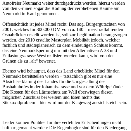
Autofreier
Neumarkt
weiter durchgedrückt werden, hierzu werden
von den Grünen sogar die Rodung der verbliebenen Bäume am
Neumarkt
in Kauf genommen.
Offensichtlich ist jedes Mittel recht: Das sog. Bürgergutachten von
2001, welches für 300.000 DM von ca. 140 – meist radfahrenden –
Osnabrücker erstellt worden ist, soll zur Legitimation herangezogen
werden, der 2010 erstellte Masterplan Mobilität jedoch, welcher
fachlich und städteplanerisch zu dem eindeutigen Schluss kommt,
das eine Neumarktsperrung nur mit den Alternativen A 33 und
Entlastungsstrasse West realisiert werden kann, wird von den
Grünen als zu „alt“ bewertet.
Ebenso wird behauptet, dass das Land erhebliche Mittel für den
Neumarkt
bereitstellen werden – tatsächlich gibt es nur eine
Absichtserklärung des Landes für die Umgestaltung des
Busbahnhofes in der Johannisstrasse und vor dem Wöhrlgebäude.
Die Kosten für den Lärmschutz am Wall überwiegen diesen
möglichen Zuschuss bei weitem und lösen nichts das
Stickoxidproblem – hier wird nur der Klageweg aussichtsreich sein.
Leider können Politiker für ihre verfehlten Entscheidungen nicht
haftbar gemacht werden: Die Regenbogler sind für den Niedergang