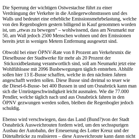
Die Sperrung der wichtigen Ostwestachse führt zu einer
Verdrängung der Verkehre in die Anliegerwohnstrassen und des
Walls und bedeutet eine erhebliche Emissionsmehrbelastung, welche
von den Regenboglern
gestern
billigend in Kauf genommen worden
ist, um „etwas zu bewegen“ – wohlwissend, dass am
Neumarkt
nur
50, am Wall jedoch 2500 Menschen wohnen und den Emissionen
bereits jetzt in wenigen Metern Entfernung ausgesetzt sind.
Obwohl bei einer ÖPNV-Rate von 8 Prozent am Verkehrsmix die
Dieselbusse der Stadtwerke für mehr als 20 Prozent der
Stickoxidbelastung verantwortlich sind, soll am
Neumarkt
jetzt eine
Wohlfühloase mit 2096 Busbewegungen täglich entstehen. Abhilfe
sollen hier 13 E-Busse schaffen, welche in den nächsten Jahren
angeschafft werden sollen. Diese Busse sind dreimal so teuer wie
die Diesel-6-Busse- bei 400 Bussen in und um
Osnabrück
kann man
sich die Umrüstgeschwindigkeit leicht ausmalen. Wie die 77.000
Pendler, welche täglich nach und aus
Osnabrück
fahren in den
ÖPNV gezwungen werden sollen, bleiben die Regenbogler jedoch
schuldig.
Ebenso wird verschwiegen, dass das Land (Bund?)von der Stadt
Osnabrück
Ausweichrouten fordern wird, um den sechsspurigen
Ausbau der Autobahn, der Erneuerung des Lotter Kreuz und der
Dütetalbrücke zu realisieren – diese Ausweichroute kann dann nicht