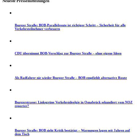
Neueste Pressemitteilungen
Iburger Straße: BOB-Parallelroute ist richtiger Schritt – Sicherheit für alle
Verkehrsteilnehmer verbessern
CDU übernimmt BOB-Vorschlag zur Iburger Straße – ohne eigene Ideen
Als Radfahrer nie wieder Iburger Straße – BOB empfiehlt alternative Route
Iburgerstrasse: Linksgrüne Verkehrsideolgie in Osnabrück sekundiert vom NOZ
reporter?
Iburger Straße: BOB sieht Kritik bestätigt – Warnungen lagen seit Jahren auf
dem Tisch