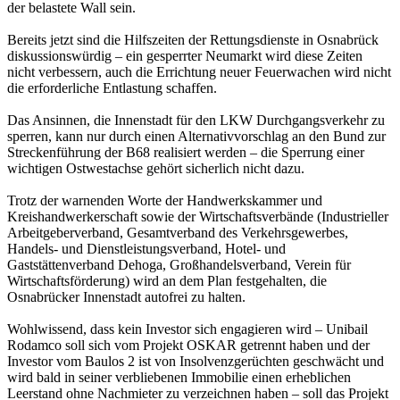
der belastete Wall sein.
Bereits jetzt sind die Hilfszeiten der Rettungsdienste in
Osnabrück
diskussionswürdig – ein gesperrter
Neumarkt
wird diese Zeiten
nicht verbessern, auch die Errichtung neuer Feuerwachen wird nicht
die erforderliche Entlastung schaffen.
Das Ansinnen, die Innenstadt für den LKW Durchgangsverkehr zu
sperren, kann nur durch einen Alternativvorschlag an den Bund zur
Streckenführung der B68 realisiert werden – die Sperrung einer
wichtigen Ostwestachse gehört sicherlich nicht dazu.
Trotz der warnenden Worte der Handwerkskammer und
Kreishandwerkerschaft sowie der Wirtschaftsverbände (Industrieller
Arbeitgeberverband, Gesamtverband des Verkehrsgewerbes,
Handels- und Dienstleistungsverband, Hotel- und
Gaststättenverband Dehoga, Großhandelsverband, Verein für
Wirtschaftsförderung) wird an dem Plan festgehalten, die
Osnabrücker Innenstadt autofrei zu halten.
Wohlwissend, dass kein Investor sich engagieren wird – Unibail
Rodamco soll sich vom Projekt OSKAR getrennt haben und der
Investor vom Baulos 2 ist von Insolvenzgerüchten geschwächt und
wird bald in seiner verbliebenen Immobilie einen erheblichen
Leerstand ohne Nachmieter zu verzeichnen haben – soll das Projekt