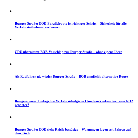
Iburger Straße: BOB-Parallelroute ist richtiger Schritt – Sicherheit für alle
Verkehrsteilnehmer verbessern
CDU übernimmt BOB-Vorschlag zur Iburger Straße – ohne eigene Ideen
Als Radfahrer nie wieder Iburger Straße – BOB empfiehlt alternative Route
Iburgerstrasse: Linksgrüne Verkehrsideolgie in Osnabrück sekundiert vom NOZ
reporter?
Iburger Straße: BOB sieht Kritik bestätigt – Warnungen lagen seit Jahren auf
dem Tisch