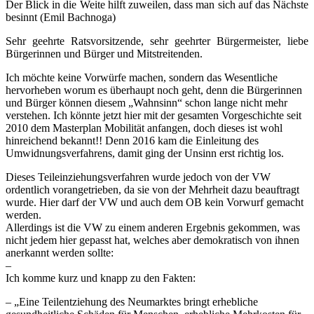
Der Blick in die Weite hilft zuweilen, dass man sich auf das Nächste
besinnt (Emil Bachnoga)
Sehr geehrte Ratsvorsitzende, sehr geehrter Bürgermeister, liebe
Bürgerinnen und Bürger und Mitstreitenden.
Ich möchte keine Vorwürfe machen, sondern das Wesentliche
hervorheben worum es überhaupt noch geht, denn die Bürgerinnen
und Bürger können diesem „Wahnsinn“ schon lange nicht mehr
verstehen. Ich könnte jetzt hier mit der gesamten Vorgeschichte seit
2010 dem Masterplan Mobilität anfangen, doch dieses ist wohl
hinreichend bekannt!! Denn 2016 kam die Einleitung des
Umwidnungsverfahrens, damit ging der Unsinn erst richtig los.
Dieses Teileinziehungsverfahren wurde jedoch von der VW
ordentlich vorangetrieben, da sie von der Mehrheit dazu beauftragt
wurde. Hier darf der VW und auch dem OB kein Vorwurf gemacht
werden.
Allerdings ist die VW zu einem anderen Ergebnis gekommen, was
nicht jedem hier gepasst hat, welches aber demokratisch von ihnen
anerkannt werden sollte:
–
Ich komme kurz und knapp zu den Fakten:
– „Eine Teilentziehung des Neumarktes bringt erhebliche