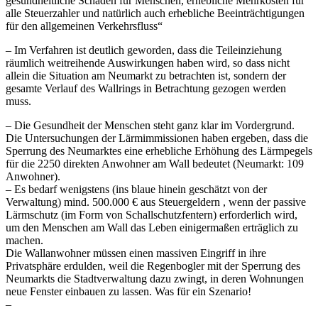
gesundheitliche Schäden für Menschen, erhebliche Mehrkosten für
alle Steuerzahler und natürlich auch erhebliche Beeinträchtigungen
für den allgemeinen Verkehrsfluss“
– Im Verfahren ist deutlich geworden, dass die Teileinziehung
räumlich weitreihende Auswirkungen haben wird, so dass nicht
allein die Situation am Neumarkt zu betrachten ist, sondern der
gesamte Verlauf des Wallrings in Betrachtung gezogen werden
muss.
– Die Gesundheit der Menschen steht ganz klar im Vordergrund.
Die Untersuchungen der Lärmimmissionen haben ergeben, dass die
Sperrung des Neumarktes eine erhebliche Erhöhung des Lärmpegels
für die 2250 direkten Anwohner am Wall bedeutet (Neumarkt: 109
Anwohner).
– Es bedarf wenigstens (ins blaue hinein geschätzt von der
Verwaltung) mind. 500.000 € aus Steuergeldern , wenn der passive
Lärmschutz (im Form von Schallschutzfentern) erforderlich wird,
um den Menschen am Wall das Leben einigermaßen erträglich zu
machen.
Die Wallanwohner müssen einen massiven Eingriff in ihre
Privatsphäre erdulden, weil die Regenbogler mit der Sperrung des
Neumarkts die Stadtverwaltung dazu zwingt, in deren Wohnungen
neue Fenster einbauen zu lassen. Was für ein Szenario!
–