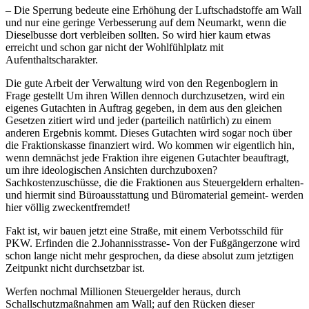
– Die Sperrung bedeute eine Erhöhung der Luftschadstoffe am Wall
und nur eine geringe Verbesserung auf dem Neumarkt, wenn die
Dieselbusse dort verbleiben sollten. So wird hier kaum etwas
erreicht und schon gar nicht der Wohlfühlplatz mit
Aufenthaltscharakter.
Die gute Arbeit der Verwaltung wird von den Regenboglern in
Frage gestellt Um ihren Willen dennoch durchzusetzen, wird ein
eigenes Gutachten in Auftrag gegeben, in dem aus den gleichen
Gesetzen zitiert wird und jeder (parteilich natürlich) zu einem
anderen Ergebnis kommt. Dieses Gutachten wird sogar noch über
die Fraktionskasse finanziert wird. Wo kommen wir eigentlich hin,
wenn demnächst jede Fraktion ihre eigenen Gutachter beauftragt,
um ihre ideologischen Ansichten durchzuboxen?
Sachkostenzuschüsse, die die Fraktionen aus Steuergeldern erhalten-
und hiermit sind Büroausstattung und Büromaterial gemeint- werden
hier völlig zweckentfremdet!
Fakt ist, wir bauen jetzt eine Straße, mit einem Verbotsschild für
PKW. Erfinden die 2.Johannisstrasse- Von der Fußgängerzone wird
schon lange nicht mehr gesprochen, da diese absolut zum jetztigen
Zeitpunkt nicht durchsetzbar ist.
Werfen nochmal Millionen Steuergelder heraus, durch
Schallschutzmaßnahmen am Wall; auf den Rücken dieser