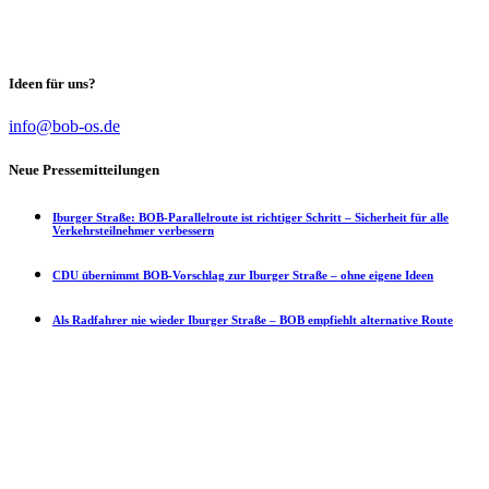
Unabhängig von Partei-Interessen das Maximum in der Stadtpolitik
für die Bürgerinnen und Bürger zu erreichen.
Ideen für uns?
info@bob-os.de
Neue Pressemitteilungen
Iburger Straße: BOB-Parallelroute ist richtiger Schritt – Sicherheit für alle
Verkehrsteilnehmer verbessern
CDU übernimmt BOB-Vorschlag zur Iburger Straße – ohne eigene Ideen
Als Radfahrer nie wieder Iburger Straße – BOB empfiehlt alternative Route