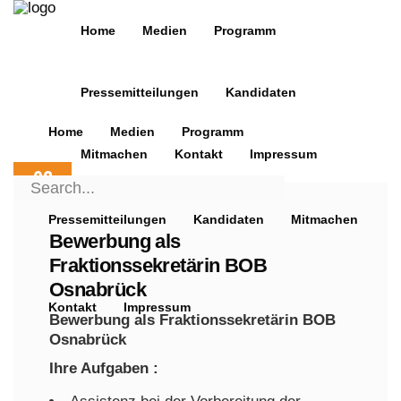
Home
Medien
Programm
Pressemitteilungen
Kandidaten
Home
Medien
Programm
Mitmachen
Kontakt
Impressum
02
Search
APR.
for:
2019
Pressemitteilungen
Kandidaten
Mitmachen
Bewerbung als
Fraktionssekretärin BOB
Osnabrück
Kontakt
Impressum
Bewerbung als Fraktionssekretärin BOB
Osnabrück
Ihre Aufgaben :