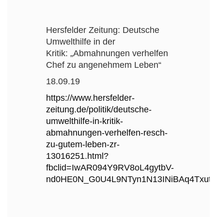
Hersfelder Zeitung: Deutsche
Umwelthilfe in der
Kritik: „Abmahnungen verhelfen
Chef zu angenehmem Leben“
18.09.19
https://www.hersfelder-
zeitung.de/politik/deutsche-
umwelthilfe-in-kritik-
abmahnungen-verhelfen-resch-
zu-gutem-leben-zr-
13016251.html?
fbclid=IwAR094Y9RV8oL4gytbV-
nd0HE0N_G0U4L9NTyn1N13INiBAq4Txutz