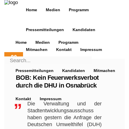
Home
Medien
Programm
Pressemitteilungen
Kandidaten
Home
Medien
Programm
Mitmachen
Kontakt
Impressum
29
Search
NOV.
for:
2019
Pressemitteilungen
Kandidaten
Mitmachen
BOB: Kein Feuerwerksverbot
durch die DHU in Osnabrück
Kontakt
Impressum
Die Verwaltung und der
Stadtentwicklungsausschuss
haben
gestern
die Anfrage der
Deutschen Umwelthifel (DUH)