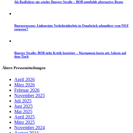
Als Radfahrer nie wieder Iburger Straße – BOB empfiehlt alternative Route
Iburgerstrasse: Linksgrüne Verkehrsideolgie in Osnabrück sekundiert vom NOZ
reporter?
Iburger Straße: BOB sieht Kritik bestätigt – Warnungen lagen seit Jahren auf
dem Tisch
Ältere Pressemitteilungen
April 2026
März 2026
Februar 2026
November 2025
Juli 2025
Juni 2025
Mai 2025
April 2025
März 2025
November 2024
August 2024