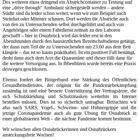
Des weiteren muss dringend ein Abstrichcontainer zu Testung und
eine „drive through“ Ambulanz sichergestellt werden – andere
Städte sind da leider schon weiter, wenn wir zum Beispiel nach
Steinfurt oder Münster schauen. Dort werden die Abstriche auch
von den zu Untersuchenden selbst durchgeführt und auch von
Angehörigen oder einem Fahrdienst zeitnah zu den Laboren
geschafft – hier in Osnabrück wird das leider erst in den
Abendstunden durch den hausärztlichen Bereitschaftsdienst getätigt,
der dann zum Teil die zu Untersuchenden um 23.00 aus dem Bett
klingele – das ist so kaum praktikabel. Ist ein positiver Fall bestätigt,
droht dann auch dem Arzt die Quarantäne und dieser fällt dann für
die weitere Versorgung aus. In Ibbenbüren wurde bereits eine Praxis
deswegen geschlossen.
Ebenso fordert der Bürgerbund eine Stärkung des Öffentlichen
Gesundheitsdienstes, der originär für die Pandemiebekämpfung
zuständig ist und eine bessere Unterstützung der Vertragsärzte, die
sich Schutzkleidung und Schutzmasken weiterhin im Internet
bestellen müssen. Dies ist so sicherlich untragbar. Betrachten wir
also nach SARS, Vogel-, Schweine- und Hühnergrippe und die
jetzige Coronapandemie auch als gute Übung für Osnabrück in
einer globalisierten Welt – die nächste Pandemie kommt bestimmt.
Wir wünschen allen Osnabrückerinnen und Osnabrückern
ansteckungsfreie Wochen!