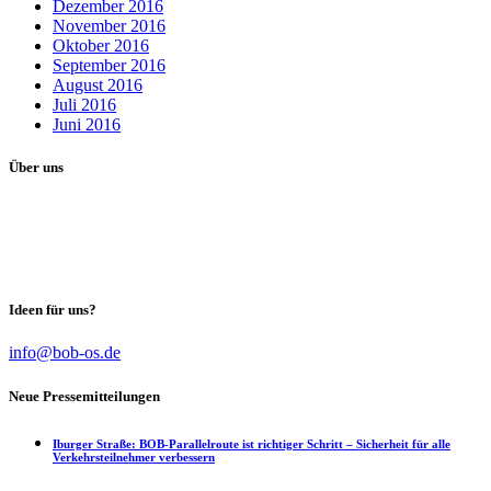
Dezember 2016
November 2016
Oktober 2016
September 2016
August 2016
Juli 2016
Juni 2016
Über uns
Unser Ziel als Wählervereinigung:
Unabhängig von Partei-Interessen das Maximum in der Stadtpolitik
für die Bürgerinnen und Bürger zu erreichen.
Ideen für uns?
info@bob-os.de
Neue Pressemitteilungen
Iburger Straße: BOB-Parallelroute ist richtiger Schritt – Sicherheit für alle
Verkehrsteilnehmer verbessern