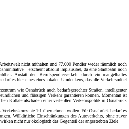
Arbeitswelt nicht mithalten und 77.000 Pendler
weder räumlich noch
bahninitiative –
erscheint absolut implausibel, da eine Stadtbahn noch
lbar. Anstatt den Berufspendlerverkehr durch ein mangelhaftes
edarf es hier eines eines lokalen Umdenkens,
das alle Verkehrsmittel
erzentrum wie Osnabrück auch
bedarfsgerechte
r
Straßen, intelligenter
eundlichen und flüssigen Verkehr garantieren können. Momentan ist
en Kollateralschäden einer verfehlten Verkehrspolitik in Osnabrück
 – Verkehrskonzepte 1:1 übernehmen wollen. Für Osnabrück bedarf es
sungen. Willkürliche Einschränkungen des Autoverkehrs, ohne zuvor
irken nicht nur ökologisch das Gegenteil der angestrebten Ziele.