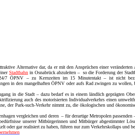
ttraktive
Alternative
dar
, da er mit den Ansprüchen einer veränderten 
einer
Stadtbahn
in Osnabrück abzuleiten –
so
die
Forderung der Stadt
24/7 ÖPNV – zu Kernzeiten im 15 Minutentakt – ist nicht bezah
ungen in den mangelhaften ÖPNV oder aufs Rad zwingen zu wollen, b
ugang in die Stadt – dazu bedarf es
in einem ländlich geprägten Ob
rifizierung auch des motorisierten Individualverkehrs einen
umweltfr
ine, der Park-such-Verkehr nimmt zu, die ökologischen und ökonomisch
openhagen vergleichen und deren – für derartige Metropolen passenden
hrsbedürfnisse unserer Mitbürgerinnen und Mitbürger abgestimmter Lö
oder gar realisiert zu haben, führen nur zum Verkehrskollaps und bew
übernehmen