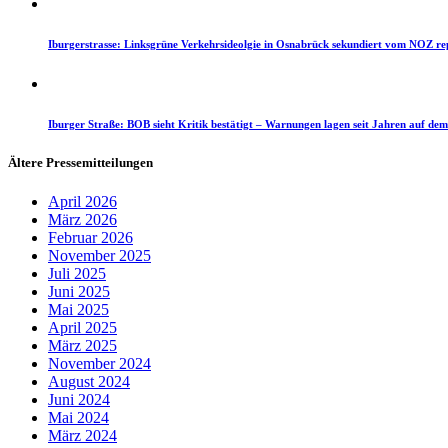
Iburgerstrasse: Linksgrüne Verkehrsideolgie in Osnabrück sekundiert vom NOZ re
Iburger Straße: BOB sieht Kritik bestätigt – Warnungen lagen seit Jahren auf dem
Ältere Pressemitteilungen
April 2026
März 2026
Februar 2026
November 2025
Juli 2025
Juni 2025
Mai 2025
April 2025
März 2025
November 2024
August 2024
Juni 2024
Mai 2024
März 2024