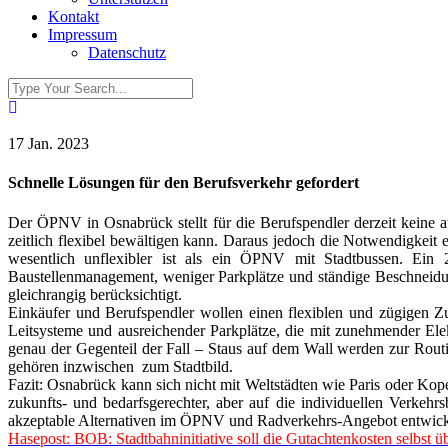
Kontakt
Impressum
Datenschutz
17 Jan. 2023
Schnelle Lösungen für den Berufsverkehr gefordert
Der ÖPNV
in Osnabrück stellt
für die Berufspendler
derzeit
keine
a
zeitlich
flexibel bewältigen kann.
Daraus jedoch die Notwendigkeit 
wesentlich unflexibler ist als ein ÖPNV mit Stadtbussen
. Ein 
Baustellenmanagement, weniger Parkplätze und ständige Beschneid
gleichrangig berücksichtigt
.
Einkäufer und Berufspendler wollen einen flexiblen und zügigen Z
Leitsysteme und ausreichender Parkplätze, die mit
zunehmender Elekt
genau der Gegenteil der Fall – Staus auf dem Wall werden zur Rout
gehören inzwischen zum Stadtbild.
Fazit: Osnabrück kann sich nicht mit Weltstädten wie Paris oder K
zukunfts- und bedarfsgerechter, aber auf die individuellen Verke
akzeptable Alternativen im ÖPNV und Radverkehrs-Angebot entwickelt 
Hasepost: BOB: Stadtbahninitiative soll die Gutachtenkosten selbst 